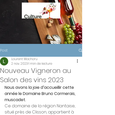
Post
Laurent Wachoru
2 nov. 2023
1 min de lecture
Nouveau Vigneron au
Salon des vins 2023
Nous avons la joie d’accueillir cette 
année le Domaine Bruno Cormerais, 
muscadet. 
Ce domaine de la région Nantaise, 
situé près de Clisson, appartient à 