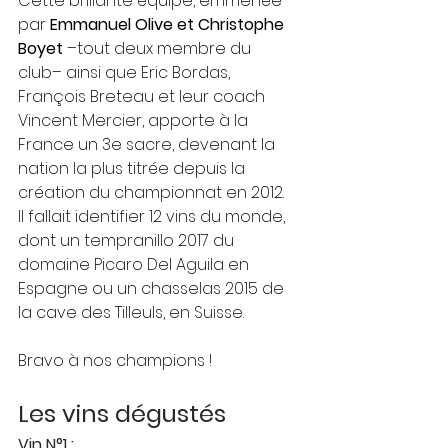
Cette brillante équipe, emmenée 
par 
Emmanuel Olive et Christophe 
Boyet
 –tout deux membre du 
club– ainsi que Eric Bordas, 
François Breteau et leur coach 
Vincent Mercier, apporte à la 
France un 3e sacre, devenant la 
nation la plus titrée depuis la 
création du championnat en 2012.
Il fallait identifier 12 vins du monde, 
dont un tempranillo 2017 du 
domaine Picaro Del Aguila en 
Espagne ou un chasselas 2015 de 
la cave des Tilleuls, en Suisse.
Bravo à nos champions !
Les vins dégustés
Vin N°1 :